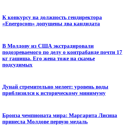
К конкурсу на должность гендиректора
«Energocom» допущены два кандидата
В Молдову из США экстрадировали
подозреваемого по делу о контрабанде почти 17
кг гашиша. Его жена тоже на скамье
подсудимых
Дунай стремительно мелеет: уровень воды
приблизился к историческому минимуму
Бронза чемпионата мира: Маргарита Лисица
принесла Молдове первую медаль