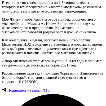
Всего политик якобы приобрел до 1,5 тонны колбасы,
которую затем предлагали в качестве «подарков» различным
министерствам и правительственным учреждениям.
Мэр Жупени якобы был в сговоре с директором местного
мясокомбината Mesnica As Ильем Еловичем и, по слухам,
даже имел долю в предприятии. Кроме того, на
мясокомбинате работали родной брат и дочь Миличевича.
Как обнаружил Telegram, избирательный штаб партии
Миличевича HDZ в Жупене во времена его мэрства во время
всех выборов – местных, парламентских и президентских –
располагался в помещении мясного магазина Mesnica As.
Давор Миличевич стал мэром Жупани в 2009 году и занимал
эту должность до местных выборов 2021 года.
Расследование дела ведут полиция Хорватии и Национальное
бюро по борьбе с организованной преступностью и
коррупцией (USKOK).
Подпишись на канал NTS