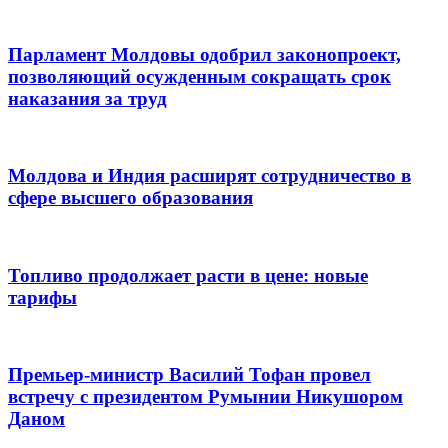
Парламент Молдовы одобрил законопроект,
позволяющий осужденным сокращать срок
наказания за труд
Молдова и Индия расширят сотрудничество в
сфере высшего образования
Топливо продолжает расти в цене: новые
тарифы
Премьер-министр Василий Тофан провел
встречу с президентом Румынии Никушором
Даном