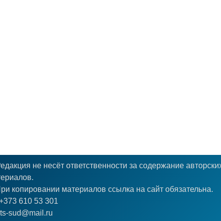
едакция не несёт ответственности за содержание авторски
ериалов.
ри копировании материалов ссылка на сайт обязательна.
+373 610 53 301
ts-sud@mail.ru