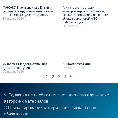
(АНОНС) Итоги визита в Китай и
Минэнерго: поставки
ситуация вокруг сельского совета
электроэнергии стабильны,
— в новом выпуске программы
несмотря на угрозу остановки
30 июля, 2026
блоков румынской АЭС
«Черноводэ»
30 июля, 2026
29 июля в Молдове отмечают
С Днем рождения!
День Конституции
29 июля, 2026
29 июля, 2026
1
2
3
4
5
✎ Редакция не несёт ответственности за содержание
авторских материалов.
© При копировании материалов ссылка на сайт
обязательна.