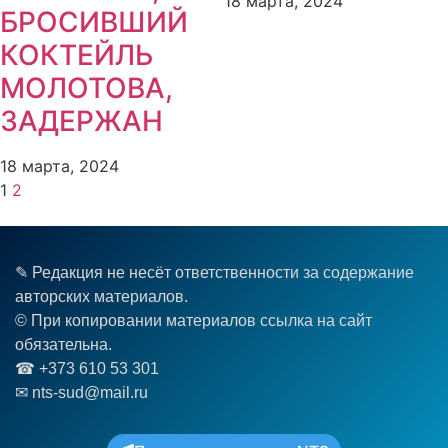
18 марта, 2024
БРОСИВШИЙ
КОКТЕЙЛЬ
МОЛОТОВА,
ЗАДЕРЖАН
18 марта, 2024
1
2
✎ Редакция не несёт ответственности за содержание
авторских материалов.
© При копировании материалов ссылка на сайт
обязательна.
☎︎ +373 610 53 301
✉ nts-sud@mail.ru