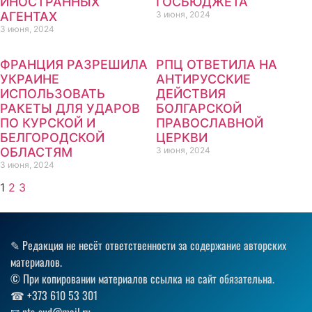
ИНОСТРАННЫХ
ГОСБЮДЖЕТА
АГЕНТАХ
3 июня, 2024
3 июня, 2024
ФРАНЦИЯ РАЗРЕШИЛА
РПЦ ОТВЕТИЛА НА
УКРАИНЕ
АНТИРУССКИЕ
ИСПОЛЬЗОВАТЬ
ДЕЙСТВИЯ
РАКЕТЫ ДЛЯ УДАРОВ
БОЛГАРСКОЙ
ПО КУРСКОЙ И
ПРАВОСЛАВНОЙ
БЕЛГОРОДСКОЙ
ЦЕРКВИ
ОБЛАСТЯМ
3 июня, 2024
3 июня, 2024
1
2
3
✎ Редакция не несёт ответственности за содержание авторских
материалов.
© При копировании материалов ссылка на сайт обязательна.
☎︎ +373 610 53 301