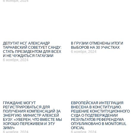
6 ноября, 2024
ДЕПУТАТ НСГ АЛЕКСАНДР
В ГРУЗИИ ОТМЕНЕНЫ ИТОГИ
ТАРНАВСКИЙ СОВЕТУЕТ САНДУ:
ВЫБОРОВ НА 30 УЧАСТКАХ
СТАТЬ ПРЕЗИДЕНТОМ ДЛЯ ВСЕХ
6 ноября, 2024
И НЕ ЧУЖДАТЬСЯ ГАГАУЗИИ
6 ноября, 2024
ГРАЖДАНЕ МОГУТ
ЕВРОПЕЙСКАЯ ИНТЕГРАЦИЯ
РЕГИСТРИРОВАТЬСЯ ДЛЯ
ВНЕСЕНА В КОНСТИТУЦИЮ.
ПОЛУЧЕНИЯ КОМПЕНСАЦИЙ ЗА
РЕШЕНИЕ КОНСТИТУЦИОННОГО
ЭНЕРГИЮ. МИНИСТР АЛЕКСЕЙ
СУДА О ПОДТВЕРЖДЕНИИ
БУЗУ: «УВЕРЕН, ЧТО ВМЕСТЕ МЫ
РЕЗУЛЬТАТОВ РЕФЕРЕНДУМА
ХОРОШО ПЕРЕЖИВЕМ И ЭТУ
ОПУБЛИКОВАНО В MONITORUL
ЗИМУ»
OFICIAL
6 ноября, 2024
6 ноября, 2024