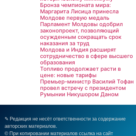
Бронза чемпионата мира:
Маргарита Лисица принесла
Молдове первую медаль
Парламент Молдовы одобрил
законопроект, позволяющий
осужденным сокращать срок
наказания за труд
Молдова и Индия расширят
сотрудничество в сфере высшего
образования
Топливо продолжает расти в
цене: новые тарифы
Премьер-министр Василий Тофан
провел встречу с президентом
Румынии Никушором Даном
✎ Редакция не несёт ответственности за содержание
авторских материалов.
© При копировании материалов ссылка на сайт