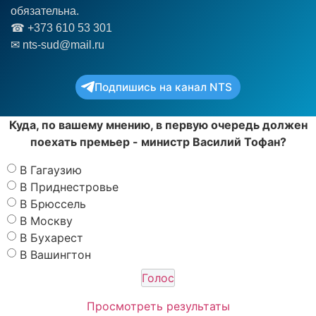
обязательна.
☎︎ +373 610 53 301
✉ nts-sud@mail.ru
Подпишись на канал NTS
Куда, по вашему мнению, в первую очередь должен
поехать премьер - министр Василий Тофан?
В Гагаузию
В Приднестровье
В Брюссель
В Москву
В Бухарест
В Вашингтон
Просмотреть результаты