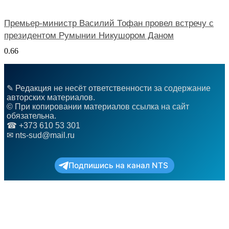
Премьер-министр Василий Тофан провел встречу с
президентом Румынии Никушором Даном
✎ Редакция не несёт ответственности за содержание
авторских материалов.
© При копировании материалов ссылка на сайт
обязательна.
☎︎ +373 610 53 301
✉ nts-sud@mail.ru
Подпишись на канал NTS