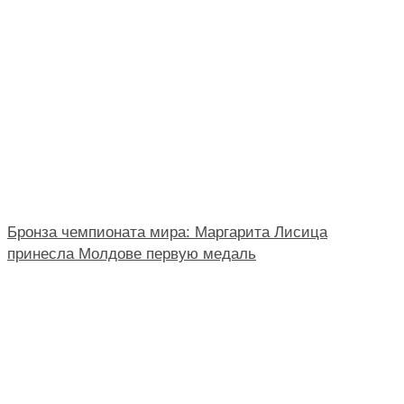
Бронза чемпионата мира: Маргарита Лисица
принесла Молдове первую медаль