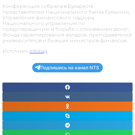
Конференция собрала в Бухаресте
представителей Национального банка Румынии,
Управления финансового надзора,
Национального управления по
предотвращению и борьбе с отмыванием денег,
Фонда гарантирования вкладов, преподавателей
университетов и бывших министров финансов.
Источник-
Infotag
Подпишись на канал NTS