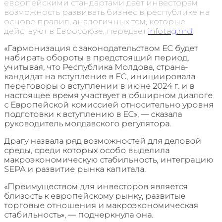
европейскими стандартами дает инвесторам
возможность развивать бизнес в республике на
основе правил, аналогичных тем, которые
действуют в Евросоюзе, передает
infotag.md
«Гармонизация с законодательством ЕС будет
набирать обороты в предстоящий период,
учитывая, что Республика Молдова, страна-
кандидат на вступление в ЕС, инициировала
переговоры о вступлении в июне 2024 г. и в
настоящее время участвует в обширном диалоге
с Европейской комиссией относительно уровня
подготовки к вступлению в ЕС», — сказала
руководитель молдавского регулятора.
Драгу назвала ряд возможностей для деловой
среды, среди которых особо выделила
макроэкономическую стабильность, интеграцию
SEPA и развитие рынка капитала.
«Преимуществом для инвесторов является
близость к европейскому рынку, развитые
торговые отношения и макроэкономическая
стабильность», — подчеркнула она.