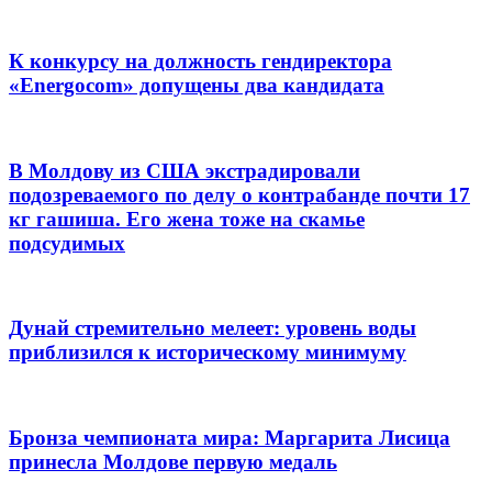
К конкурсу на должность гендиректора
«Energocom» допущены два кандидата
В Молдову из США экстрадировали
подозреваемого по делу о контрабанде почти 17
кг гашиша. Его жена тоже на скамье
подсудимых
Дунай стремительно мелеет: уровень воды
приблизился к историческому минимуму
Бронза чемпионата мира: Маргарита Лисица
принесла Молдове первую медаль