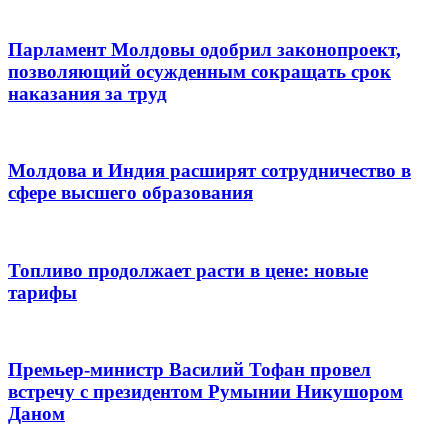
Парламент Молдовы одобрил законопроект,
позволяющий осужденным сокращать срок
наказания за труд
Молдова и Индия расширят сотрудничество в
сфере высшего образования
Топливо продолжает расти в цене: новые
тарифы
Премьер-министр Василий Тофан провел
встречу с президентом Румынии Никушором
Даном