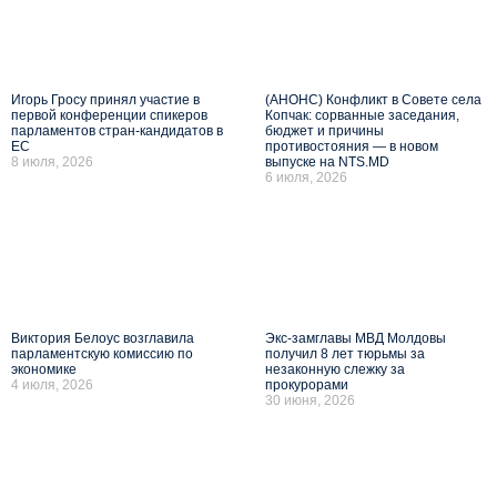
Игорь Гросу принял участие в
(АНОНС) Конфликт в Совете села
первой конференции спикеров
Копчак: сорванные заседания,
парламентов стран-кандидатов в
бюджет и причины
ЕС
противостояния — в новом
8 июля, 2026
выпуске на NTS.MD
6 июля, 2026
Виктория Белоус возглавила
Экс-замглавы МВД Молдовы
парламентскую комиссию по
получил 8 лет тюрьмы за
экономике
незаконную слежку за
4 июля, 2026
прокурорами
30 июня, 2026