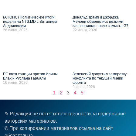
(АНОНС) Политические итоги
Дональд Трамп и Джорджа
недели на NTS.MD с Виталием
Мелони обменялись резкими
Андриевским
заявлениями после саммита G7
26 июня, 2026
22 июня, 2026
ЕС ввел санкции против Ирины
Зеленский допустил заморозку
Влах и Руслана Гарбалы
конфликта по текущей линии
16 июня, 2026
фронта
9 июня, 2026
1
2
3
4
5
✎ Редакция не несёт ответственности за содержание
авторских материалов.
© При копировании материалов ссылка на сайт
обязательна.