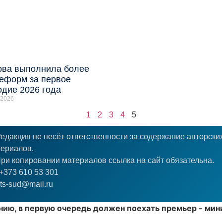
ва выполнила более
еформ за первое
одие 2026 года
 2026
1
2
3
4
5
едакция не несёт ответственности за содержание авторски
ериалов.
ри копировании материалов ссылка на сайт обязательна.
+373 610 53 301
ts-sud@mail.ru
нию, в первую очередь должен поехать премьер - ми