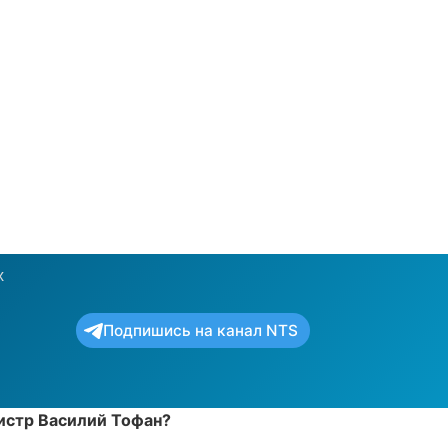
х
Подпишись на канал NTS
нистр Василий Тофан?