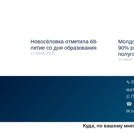
Новосёловка отметила 68-
Молдо
летие со дня образования
90% р
13 июля, 2026
полуг
10 июля,
✎ Р
мат
© П
☎︎ 
✉ n
Куда, по вашему мне