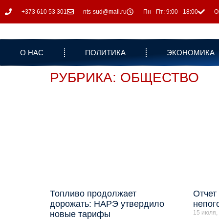
+373 610 53 301
nts-sud@mail.ru
Пн - Пт: 9:00 - 18:00
О
О НАС
ПОЛИТИКА
ЭКОНОМИКА
РУБРИКА: ОБЩЕСТВО
Топливо продолжает
Отчет
дорожать: НАРЭ утвердило
непог
новые тарифы
15 июля,