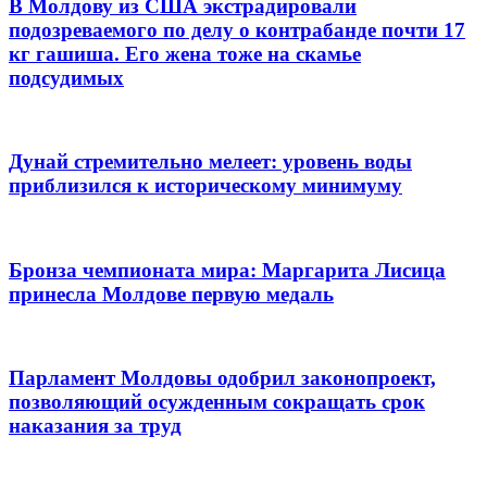
В Молдову из США экстрадировали
подозреваемого по делу о контрабанде почти 17
кг гашиша. Его жена тоже на скамье
подсудимых
Дунай стремительно мелеет: уровень воды
приблизился к историческому минимуму
Бронза чемпионата мира: Маргарита Лисица
принесла Молдове первую медаль
Парламент Молдовы одобрил законопроект,
позволяющий осужденным сокращать срок
наказания за труд