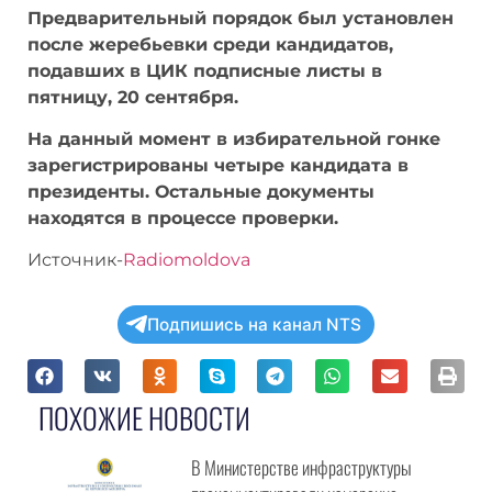
Предварительный порядок был
установлен после жеребьевки среди
кандидатов, подавших в ЦИК подписные
листы в пятницу, 20 сентября.
На данный момент в избирательной гонке
зарегистрированы четыре кандидата в
президенты. Остальные документы
находятся в процессе проверки.
Источник-
Radiomoldova
Куда, по вашему мнению, в первую очередь
должен поехать премьер - министр Василий
Подпишись на канал NTS
Тофан?
В Гагаузию
В Приднестровье
ПОХОЖИЕ НОВОСТИ
В Брюссель
В Москву
В Министерстве инфраструктуры
В Бухарест
прокомментировали намерение
В Вашингтон