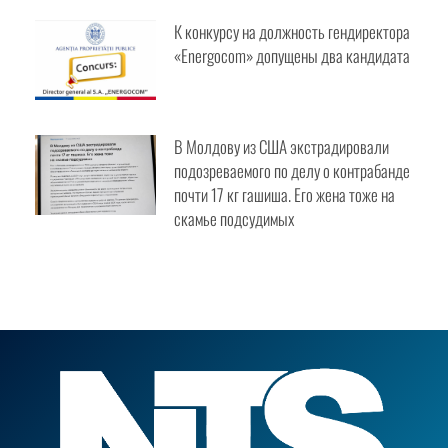
К конкурсу на должность
гендиректора «Energocom»
допущены два кандидата
В Молдову из США экстрадировали
подозреваемого по делу о
контрабанде почти 17 кг гашиша. Его
жена тоже на скамье подсудимых