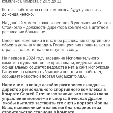
комплекса Комрата с 20,5 до 11.
Кого из работников спорткомплекса будут увольнять —
до конца неясно.
На данный момент точно известно об увольнении Сергея
Стояногло – должности директора комплекса в штатном
расписании больше нет.
Внесение изменений в штатное расписание спортивного
объекта должна утвердить Госканцелярия правительства
страны. Только тогда они вступят в силу.
На первое в 2024 году заседание Исполнительного
комитета журналистов не приглашали, видеозаписи в
официальных соцсетях ведомства нет, а сайт Исполкома
Гагаузии на момент публикации новости не работает,
сообщает новостной портал Gagauzinfo.MD.»
Напомним, в конце декабря разгорелся скандал —
директор регионального спортивного комплекса в
Комрате Сергей Стояногло заявил, что новый глава
управления молодежи и спорта Вячеслав Драгой
якобы пытался заставить его снять портрет Ирины
Влах, вывешенный в качестве благодарности за
строительство стадиона в Комрате.