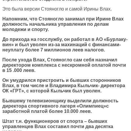
Это была версии Стояногло и самой Ирины Влах.
Напомним, что Стояногло занимал при Ирине Влах
должность начальника управления по делам
молодежи и спорту.
До прихода на госслужбу, он работал в АО «Бурлаку-
вин» и был уволен из-за махинаций с финансами-
неуплату более 7 миллионов леев налогов.
После ухода Влах, Стояногло сам себя назначил
директором комплекса с нескромной оплатой почти
в 15 .000 леев.
Он умудрился пристроить и бывших сторонников
Влах, в том числе и Владимира Кыльчик- директора
ОК «ГРТ», с которой Кыльчик был уволен.
Бывшему телевизионщику выделили должность
директора спортивного лагеря «Олимпиец»с
заработной платой более 10.000 леев.
Штат т.н. функционеров от спорта – бывших
управленцев Влах составил почти два десятка