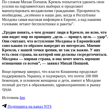
По словам Михая Попшоя, Кремль попытается удвоить свои
усилия на парламентских выборах и продолжит
манипулировать молдавскими гражданами. Прозрачность
необходима, „особенно в наши дни, когда в Республике
Молдова самая высокая инфляция в Европе, а над нашими
головами летают беспилотники и ракеты”.
„Трудно понять, о чем думают люди в Кремле, но ясно, что
они видят мир по принципу „цель — прицел, цель — удар”.
Они считают, что вступление Молдовы в Европейский
союз каким-то образом навредит их интересам. Мнение
Кремля, с нашей точки зрения, не так уж важно. У них
есть своя страна, на которой они должны сосредоточиться.
Молдова — мирная страна, и она хочет иметь хорошие
отношения со всеми”, — заявил Михай Попшой.
Вице-премьер заверил, что власти Кишинева продолжат
поддерживать Украину, и подчеркнул, что почти 100 000
беженцев, в основном женщины и дети, имеют в Молдове
полный доступ к образованию, здравоохранению и рынку
труда.
Источник-
Ipn
Подпишись на канал NTS