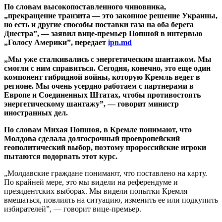
По словам высокопоставленного чиновника,
„прекращение транзита — это законное решение Украины,
но есть и другие способы поставки газа на оба берега
Днестра”, — заявил вице-премьер Попшой в интервью
„Голосу Америки”, передает
ipn.md
„Мы уже сталкивались с энергетическим шантажом. Мы
смогли с ним справиться. Сегодня, конечно, это еще один
компонент гибридной войны, которую Кремль ведет в
регионе. Мы очень усердно работаем с партнерами в
Европе и Соединенных Штатах, чтобы противостоять
энергетическому шантажу”, — говорит министр
иностранных дел.
По словам Михая Попшоя, в Кремле понимают, что
Молдова сделала долгосрочный проевропейский
геополитический выбор, поэтому пророссийские игроки
пытаются подорвать этот курс.
„Молдавские граждане понимают, что поставлено на карту.
По крайней мере, это мы видели на референдуме и
президентских выборах. Мы видели попытки Кремля
вмешаться, повлиять на ситуацию, изменить ее или подкупить
избирателей”, — говорит вице-премьер.