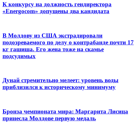
К конкурсу на должность гендиректора
«Energocom» допущены два кандидата
В Молдову из США экстрадировали
подозреваемого по делу о контрабанде почти 17
кг гашиша. Его жена тоже на скамье
подсудимых
Дунай стремительно мелеет: уровень воды
приблизился к историческому минимуму
Бронза чемпионата мира: Маргарита Лисица
принесла Молдове первую медаль