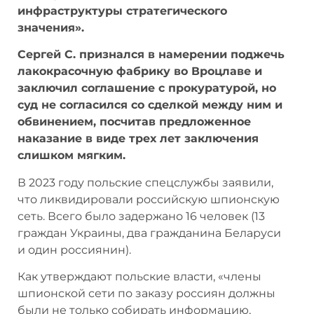
инфраструктуры стратегического
×
значения».
Куда, по вашему мнению, в первую очередь
Сергей С. признался в намерении поджечь
должен поехать премьер - министр Василий
лакокрасочную фабрику во Вроцлаве и
Тофан?
заключил соглашение с прокуратурой, но
В Гагаузию
суд не согласился со сделкой между ним и
В Приднестровье
обвинением, посчитав предложенное
В Брюссель
наказание в виде трех лет заключения
В Москву
слишком мягким.
В Бухарест
В Вашингтон
В 2023 году польские спецслужбы заявили,
что ликвидировали российскую шпионскую
сеть. Всего было задержано 16 человек (13
Просмотреть результаты
граждан Украины, два гражданина Беларуси
и один россиянин).
Как утверждают польские власти, «члены
шпионской сети по заказу россиян должны
были не только собирать информацию,