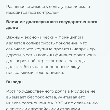
В Приднестровье
Реальная стоимость долга управляема и
В Брюссель
находится под контролем.
В Москву
В Бухарест
Влияние долгосрочного государственного
В Вашингтон
долга
Важным экономическим принципом
Просмотреть результаты
является солидарность поколений, что
означает, что крупные проекты (например,
дороги, мосты) должны финансироваться в
долгосрочной перспективе, а расходы
должны быть распределены между
несколькими поколениями.
Выводы
Рост государственного долга в Молдове не
вызывает беспокойства, учитывая его
низкое соотношение к ВВП и по сравнению
с другими европейскими странами.