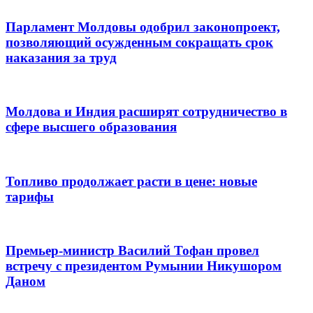
Парламент Молдовы одобрил законопроект,
позволяющий осужденным сокращать срок
наказания за труд
Молдова и Индия расширят сотрудничество в
сфере высшего образования
Топливо продолжает расти в цене: новые
тарифы
Премьер-министр Василий Тофан провел
встречу с президентом Румынии Никушором
Даном