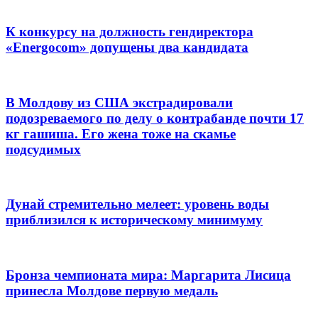
К конкурсу на должность гендиректора
«Energocom» допущены два кандидата
В Молдову из США экстрадировали
подозреваемого по делу о контрабанде почти 17
кг гашиша. Его жена тоже на скамье
подсудимых
Дунай стремительно мелеет: уровень воды
приблизился к историческому минимуму
Бронза чемпионата мира: Маргарита Лисица
принесла Молдове первую медаль