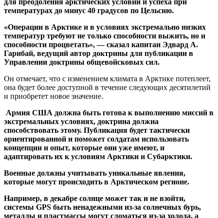
для преодоления арктических условий и успеха при
температурах до минус 40 градусов по Цельсию.
«Операции в Арктике и в условиях экстремально низких
температур требуют не только способности выжить, но и
способности процветать», — сказал капитан Эдвард А.
Гарибай, ведущий автор доктрины для публикации в
Управлении доктрины общевойсковых сил.
Он отмечает, что с изменением климата в Арктике потеплеет,
она будет более доступной в течение следующих десятилетий
и приобретет новое значение.
Армия США должна быть готова к выполнению миссий в
экстремальных условиях, доктрина должна
способствовать этому. Публикация будет тактически
ориентированной и поможет солдатам использовать
концепции и опыт, которые они уже имеют, и
адаптировать их к условиям Арктики и Субарктики.
Военные должны учитывать уникальные явления,
которые могут происходить в Арктическом регионе.
Например, в декабре солнце может так и не взойти,
системы GPS быть ненадежными из-за солнечных бурь,
металлы и пластмассы могут сломаться из-за холода, а