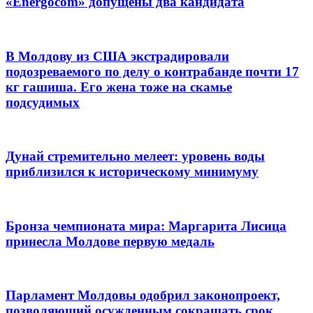
«Energocom» допущены два кандидата
В Молдову из США экстрадировали
подозреваемого по делу о контрабанде почти 17
кг гашиша. Его жена тоже на скамье
подсудимых
Дунай стремительно мелеет: уровень воды
приблизился к историческому минимуму
Бронза чемпионата мира: Маргарита Лисица
принесла Молдове первую медаль
Парламент Молдовы одобрил законопроект,
позволяющий осужденным сокращать срок