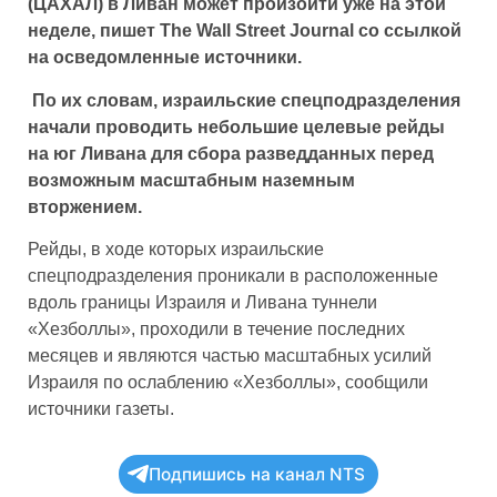
(ЦАХАЛ) в Ливан может произойти уже на этой
неделе, пишет The Wall Street Journal со ссылкой
на осведомленные источники.
По их словам, израильские спецподразделения
начали проводить небольшие целевые рейды
на юг Ливана для сбора разведданных перед
возможным масштабным наземным
вторжением.
Рейды, в ходе которых израильские
спецподразделения проникали в расположенные
вдоль границы Израиля и Ливана туннели
«‎Хезболлы», проходили в течение последних
месяцев и являются частью масштабных усилий
Израиля по ослаблению «‎Хезболлы», сообщили
источники газеты.
Куда, по вашему мнению, в первую очередь должен
Подпишись на канал NTS
поехать премьер - министр Василий Тофан?