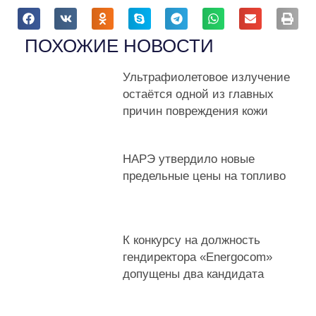
В Гагаузию
В Приднестровье
ПОХОЖИЕ НОВОСТИ
В Брюссель
В Москву
Ультрафиолетовое излучение
В Бухарест
остаётся одной из главных
В Вашингтон
причин повреждения кожи
Просмотреть результаты
НАРЭ утвердило новые
предельные цены на топливо
×
К конкурсу на должность
гендиректора «Energocom»
допущены два кандидата