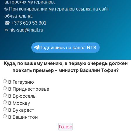
авторских материалов.
© При копировании материалов ссылка на сайт
обязательна.
☎︎ +373 610 53 301
✉ nts-sud@mail.ru
Подпишись на канал NTS
Куда, по вашему мнению, в первую очередь должен
поехать премьер - министр Василий Тофан?
В Гагаузию
В Приднестровье
В Брюссель
В Москву
В Бухарест
В Вашингтон