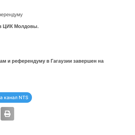
ферендуму
в ЦИК Молдовы.
ам и референдуму в Гагаузии завершен на
а канал NTS