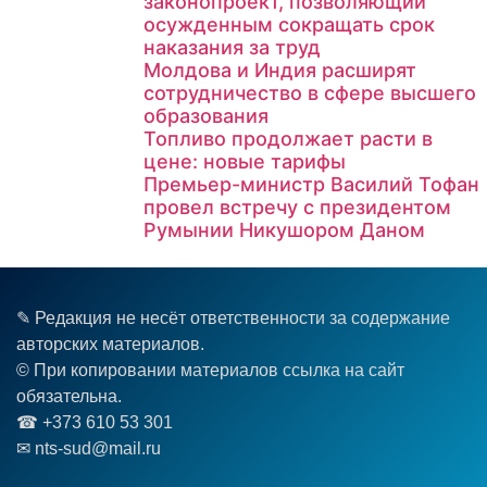
законопроект, позволяющий
осужденным сокращать срок
наказания за труд
Молдова и Индия расширят
сотрудничество в сфере высшего
образования
Топливо продолжает расти в
цене: новые тарифы
Премьер-министр Василий Тофан
провел встречу с президентом
Румынии Никушором Даном
✎ Редакция не несёт ответственности за содержание
авторских материалов.
© При копировании материалов ссылка на сайт
обязательна.
☎︎ +373 610 53 301
✉ nts-sud@mail.ru