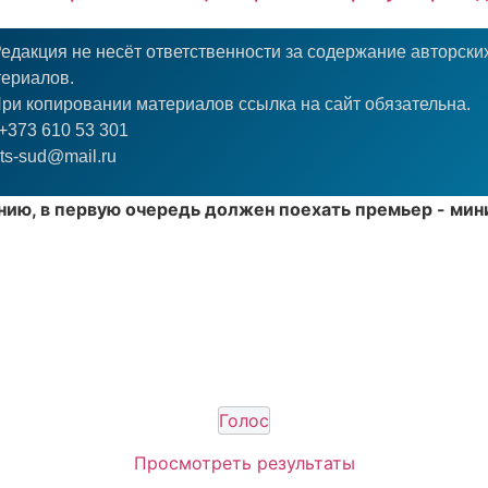
едакция не несёт ответственности за содержание авторски
ериалов.
ри копировании материалов ссылка на сайт обязательна.
+373 610 53 301
ts-sud@mail.ru
нию, в первую очередь должен поехать премьер - ми
Просмотреть результаты