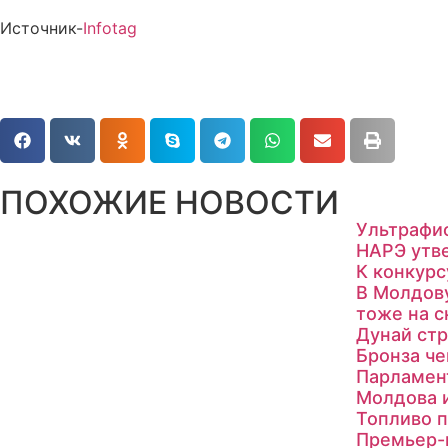
Источник-
Infotag
ПОХОЖИЕ НОВОСТИ
Ультрафио
НАРЭ утв
К конкур
В Молдову
тоже на 
Дунай ст
Бронза ч
Парламен
Молдова и
Топливо п
Премьер-