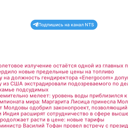
Подпишись на канал NTS
летовое излучение остаётся одной из главных
ердило новые предельные цены на топливо
су на должность гендиректора «Energocom» доп
 из США экстрадировали подозреваемого по делу
скамье подсудимых
ремительно мелеет: уровень воды приблизился 
емпионата мира: Маргарита Лисица принесла Мо
т Молдовы одобрил законопроект, позволяющий 
 Индия расширят сотрудничество в сфере высше
родолжает расти в цене: новые тарифы
министр Василий Тофан провел встречу с през