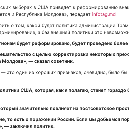
нтских выборах в США приведет к реформированию вне
ется и Республика Молдова», передает
infotag.md
ворить о том, какой будет политика администрации Трам
доминирование, а без внешней политики это невозможн
гионам будет реформировано, будет проведено более 
мешательство с целью корректировки некоторых прежн
а Молдова», — сказал советник.
 — это один из хороших признаков, очевидно, было бы
тики США, которая, как я полагаю, станет гораздо б
который значительно повлияет на постсоветское прос
, то есть о поражении России. Если мы добьемся пора
, — заключил политик.