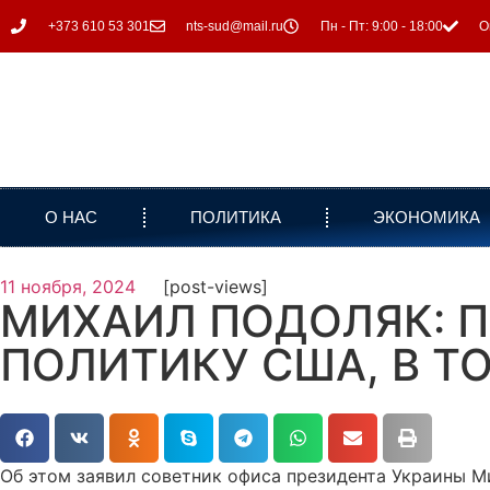
+373 610 53 301
nts-sud@mail.ru
Пн - Пт: 9:00 - 18:00
О
О НАС
ПОЛИТИКА
ЭКОНОМИКА
11 ноября, 2024
[post-views]
МИХАИЛ ПОДОЛЯК: 
ПОЛИТИКУ США, В 
Об этом заявил советник офиса президента Украины М