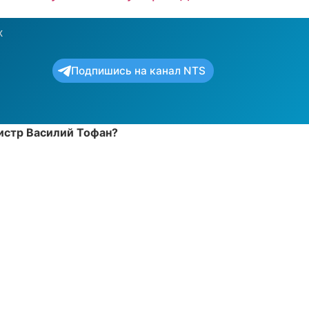
х
Подпишись на канал NTS
нистр Василий Тофан?