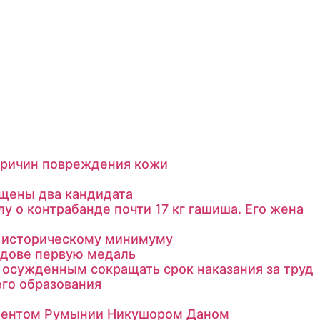
 причин повреждения кожи
ущены два кандидата
 о контрабанде почти 17 кг гашиша. Его жена
к историческому минимуму
лдове первую медаль
осужденным сокращать срок наказания за труд
го образования
идентом Румынии Никушором Даном