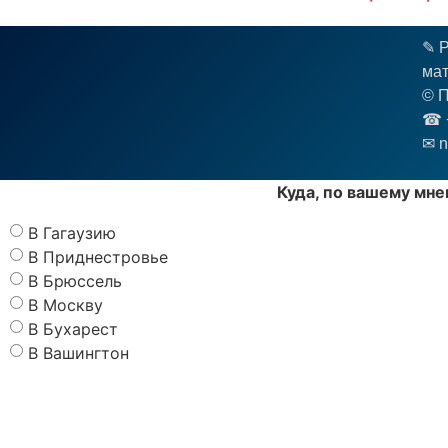
✎ Р
мат
© П
☎︎ 
✉ n
Куда, по вашему мне
В Гагаузию
В Приднестровье
В Брюссель
В Москву
В Бухарест
В Вашингтон