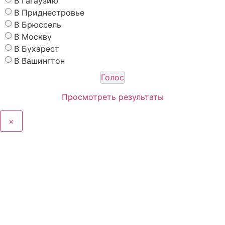
В Гагаузию
В Приднестровье
В Брюссель
В Москву
В Бухарест
В Вашингтон
Просмотреть результаты
×