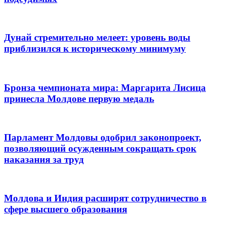
Дунай стремительно мелеет: уровень воды
приблизился к историческому минимуму
Бронза чемпионата мира: Маргарита Лисица
принесла Молдове первую медаль
Парламент Молдовы одобрил законопроект,
позволяющий осужденным сокращать срок
наказания за труд
Молдова и Индия расширят сотрудничество в
сфере высшего образования