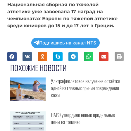
Национальная сборная по тяжелой
атлетике уже завоевала 17 наград на
чемпионатах Европы по тяжелой атлетике
среди юниоров до 15 и до 17 лет в Греции.
Подпишись на канал NTS
Куда, по вашему мнению, в первую очередь
должен поехать премьер - министр Василий
Тофан?
ПОХОЖИЕ НОВОСТИ
В Гагаузию
В Приднестровье
Ультрафиолетовое излучение
В Брюссель
остаётся одной из главных причин
В Москву
повреждения кожи
В Бухарест
В Вашингтон
НАРЭ утвердило новые предельные
цены на топливо
Просмотреть результаты