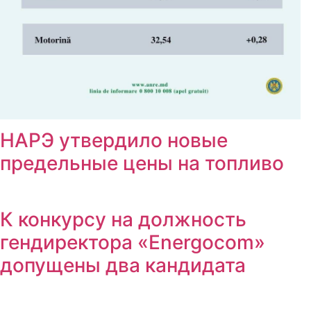
 мнению, в первую очередь должен поехать премьер -
Тофан?
НАРЭ утвердило новые
предельные цены на топливо
Просмотреть результаты
К конкурсу на должность
гендиректора «Energocom»
допущены два кандидата