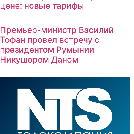
цене: новые тарифы
Премьер-министр Василий
Тофан провел встречу с
президентом Румынии
Никушором Даном