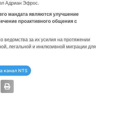
дел Адриан Эфрос.
 его мандата являются улучшение
ечение проактивного общения с
о ведомства за их усилия на протяжении
ной, легальной и инклюзивной миграции для
а канал NTS