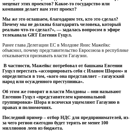
меценат этих проектов? Какое-то государство или
компания делает нам этот проект?
Мы же это оглашаем, благодарим тех, кто это сделал?
Почему мы не должны благодарить человека, который
реально что-то сделал?», — задалась вопросом в эфире
телеканала GRT Евгения Гуцул.
Ранее глава Делегации ЕС в Молдове Янис Мажейкс
объяснил, почему представительство Евросоюза в республике
отказывается признавать власти Гагаузии.
В частности, Мажейкс потребовал от башкана Евгении
Гуцул перестать «ассоциировать себя с Иланом Шором» и
определиться в том, «кого она представляет – гагаузский
народ или осужденного преступника».
Об этом же говорят и власти Молдовы – они называют
Евгению Гуцул «представителем криминальной
группировки» Шора и всячески ущемляют Гагаузию в
правах и полномочиях.
Последний пример – отбор НДС для предпринимателей, из-
за чего регион ежегодно будет терять не менее 100
миллионов леев из бюджета.