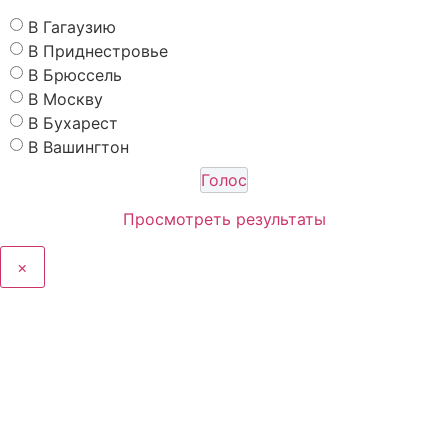
В Гагаузию
В Приднестровье
В Брюссель
В Москву
В Бухарест
В Вашингтон
Просмотреть результаты
×