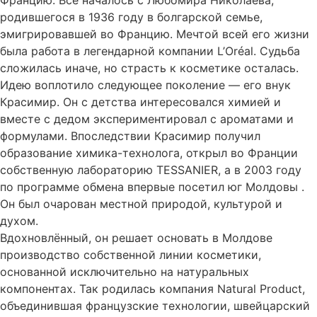
Францию. Всё началось с Любомира Николаева,
родившегося в 1936 году в болгарской семье,
эмигрировавшей во Францию. Мечтой всей его жизни
была работа в легендарной компании L’Oréal. Судьба
сложилась иначе, но страсть к косметике осталась.
Идею воплотило следующее поколение — его внук
Красимир. Он с детства интересовался химией и
вместе с дедом экспериментировал с ароматами и
формулами. Впоследствии Красимир получил
образование химика-технолога, открыл во Франции
собственную лабораторию TESSANIER, а в 2003 году
по программе обмена впервые посетил юг Молдовы .
Он был очарован местной природой, культурой и
духом.
Вдохновлённый, он решает основать в Молдове
производство собственной линии косметики,
основанной исключительно на натуральных
компонентах. Так родилась компания Natural Product,
объединившая французские технологии, швейцарский