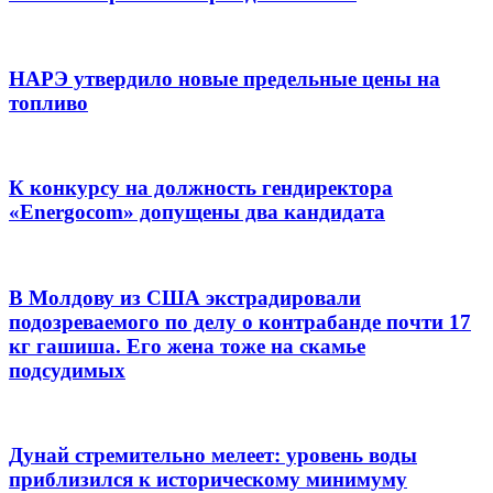
НАРЭ утвердило новые предельные цены на
топливо
К конкурсу на должность гендиректора
«Energocom» допущены два кандидата
В Молдову из США экстрадировали
подозреваемого по делу о контрабанде почти 17
кг гашиша. Его жена тоже на скамье
подсудимых
Дунай стремительно мелеет: уровень воды
приблизился к историческому минимуму