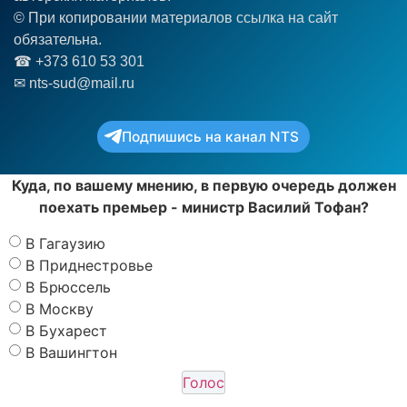
© При копировании материалов ссылка на сайт
обязательна.
☎︎ +373 610 53 301
✉ nts-sud@mail.ru
Подпишись на канал NTS
Куда, по вашему мнению, в первую очередь должен
поехать премьер - министр Василий Тофан?
В Гагаузию
В Приднестровье
В Брюссель
В Москву
В Бухарест
В Вашингтон