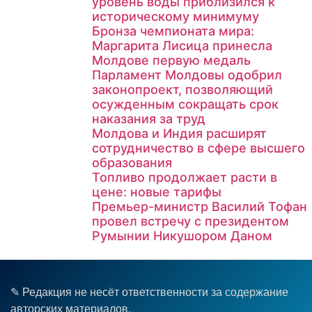
уровень воды приблизился к
историческому минимуму
Бронза чемпионата мира:
Маргарита Лисица принесла
Молдове первую медаль
Парламент Молдовы одобрил
законопроект, позволяющий
осужденным сокращать срок
наказания за труд
Молдова и Индия расширят
сотрудничество в сфере высшего
образования
Топливо продолжает расти в
цене: новые тарифы
Премьер-министр Василий Тофан
провел встречу с президентом
Румынии Никушором Даном
✎ Редакция не несёт ответственности за содержание
авторских материалов.