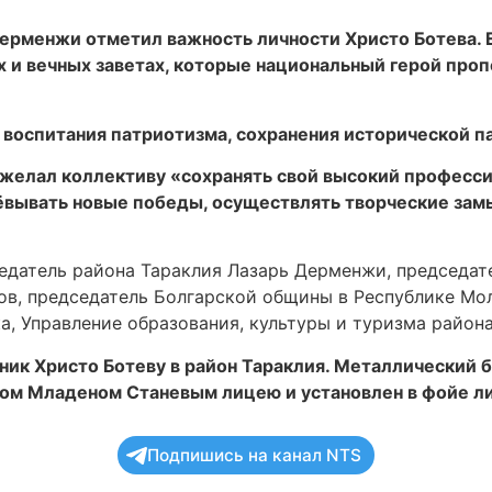
Дерменжи отметил важность личности Христо Ботева. 
и вечных заветах, которые национальный герой пропо
 воспитания патриотизма, сохранения исторической п
ожелал коллективу «сохранять свой высокий професс
ёвывать новые победы, осуществлять творческие зам
едатель района Тараклия Лазарь Дерменжи, председат
в, председатель Болгарской общины в Республике Мол
а, Управление образования, культуры и туризма района
тник Христо Ботеву в район Тараклия. Металлический
м Младеном Станевым лицею и установлен в фойе лиц
Подпишись на канал NTS