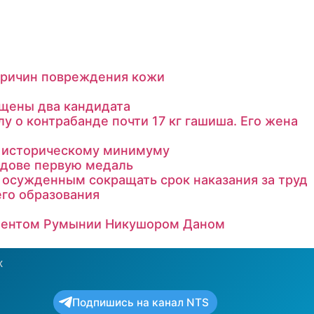
 причин повреждения кожи
ущены два кандидата
 о контрабанде почти 17 кг гашиша. Его жена
к историческому минимуму
лдове первую медаль
осужденным сокращать срок наказания за труд
го образования
идентом Румынии Никушором Даном
х
Подпишись на канал NTS