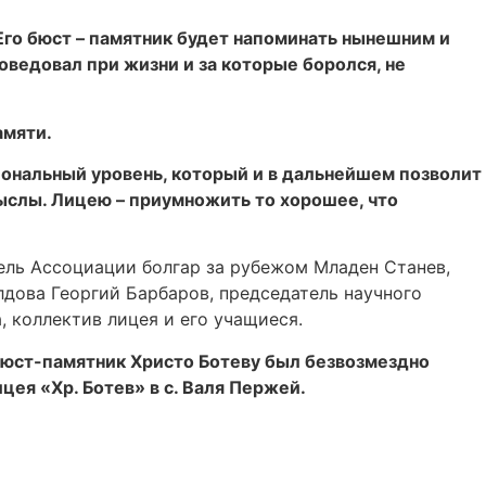
Его бюст – памятник будет напоминать нынешним и
ведовал при жизни и за которые боролся, не
амяти.
иональный уровень, который и в дальнейшем позволит
ыслы. Лицею – приумножить то хорошее, что
ель Ассоциации болгар за рубежом Младен Станев,
дова Георгий Барбаров, председатель научного
, коллектив лицея и его учащиеся.
 бюст-памятник Христо Ботеву был безвозмездно
ея «Хр. Ботев» в с. Валя Пержей.