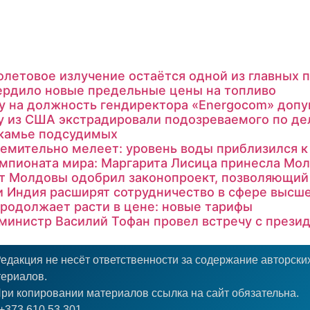
летовое излучение остаётся одной из главных
ердило новые предельные цены на топливо
су на должность гендиректора «Energocom» доп
 из США экстрадировали подозреваемого по делу
скамье подсудимых
ремительно мелеет: уровень воды приблизился 
емпионата мира: Маргарита Лисица принесла Мо
т Молдовы одобрил законопроект, позволяющий 
 Индия расширят сотрудничество в сфере высше
родолжает расти в цене: новые тарифы
министр Василий Тофан провел встречу с през
едакция не несёт ответственности за содержание авторски
ериалов.
ри копировании материалов ссылка на сайт обязательна.
+373 610 53 301