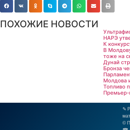
ПОХОЖИЕ НОВОСТИ
Ультрафио
НАРЭ утв
К конкур
В Молдову
тоже на 
Дунай ст
Бронза ч
Парламен
Молдова и
Топливо п
Премьер-
✎ Р
мат
© П
☎︎ 