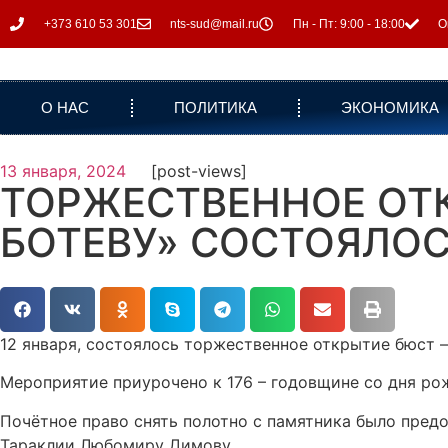
+373 610 53 301
nts-sud@mail.ru
Пн - Пт: 9:00 - 18:00
О
О НАС
ПОЛИТИКА
ЭКОНОМИКА
13 января, 2024
[post-views]
ТОРЖЕСТВЕННОЕ ОТ
БОТЕВУ» СОСТОЯЛОСЬ
12 января, состоялось торжественное открытие бюст —
Мероприятие приурочено к 176 – годовщине со дня рож
Почётное право снять полотно с памятника было пред
Тараклии Любомиру Димову.