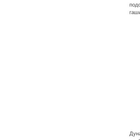
подо
гаш
Дун