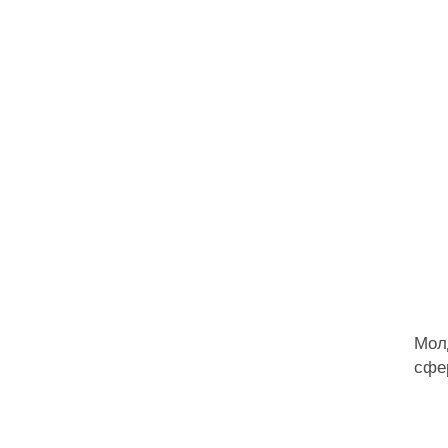
Мол
сфе