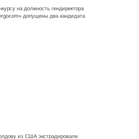
нкурсу на должность гендиректора
ergocom» допущены два кандидата
олдову из США экстрадировали