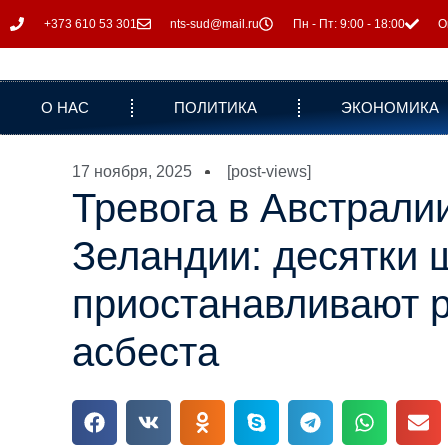
+373 610 53 301
nts-sud@mail.ru
Пн - Пт: 9:00 - 18:00
О
О НАС
ПОЛИТИКА
ЭКОНОМИКА
17 ноября, 2025
[post-views]
Тревога в Австрали
Зеландии: десятки 
приостанавливают р
асбеста