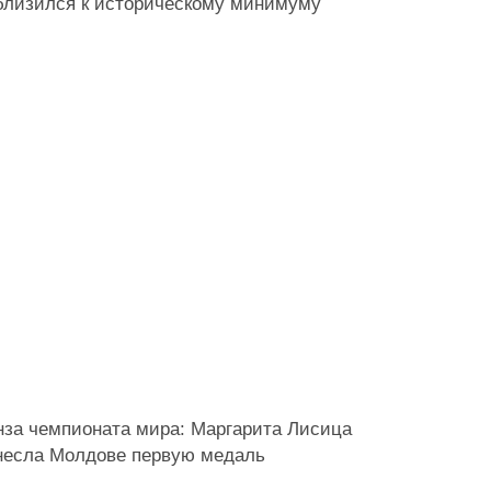
близился к историческому минимуму
нза чемпионата мира: Маргарита Лисица
несла Молдове первую медаль