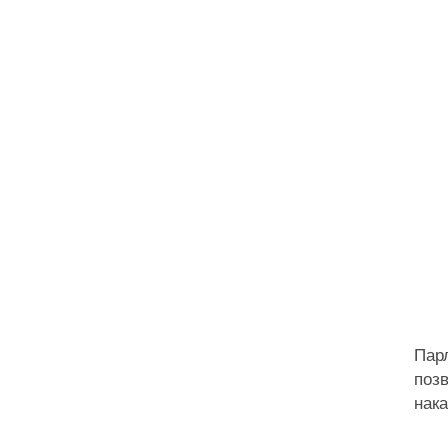
Пар
поз
нака