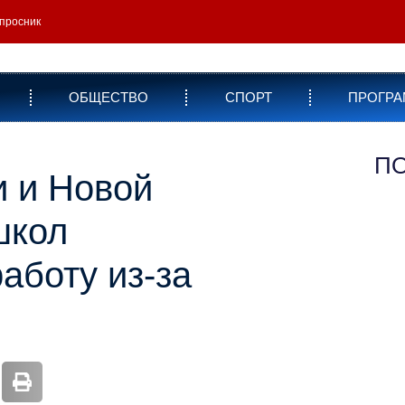
просник
ОБЩЕСТВО
СПОРТ
ПРОГР
П
и и Новой
школ
аботу из-за