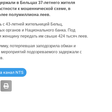
ержали в Бельцах 37-летнего жителя
стности к мошеннической схеме, в
олее полумиллиона леев.
 с 43-летней жительницей Бельц,
ых органов и Национального банка. Под
и женщину передать им свыше 424 тысяч леев.
умму, потерпевшая заподозрила обман и
х мероприятий подозреваемого задержали с
в.
а канал NTS