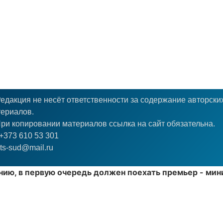
едакция не несёт ответственности за содержание авторски
ериалов.
ри копировании материалов ссылка на сайт обязательна.
+373 610 53 301
ts-sud@mail.ru
нию, в первую очередь должен поехать премьер - ми