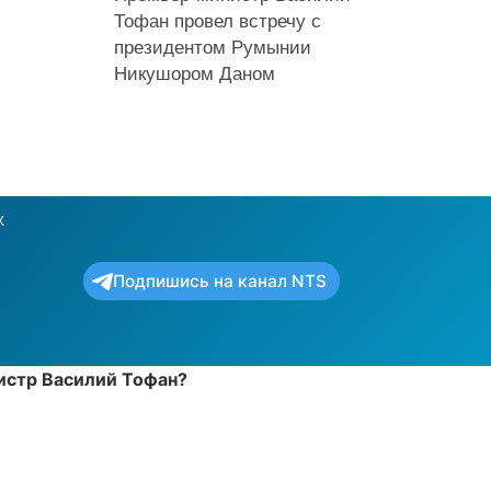
Тофан провел встречу с
президентом Румынии
Никушором Даном
х
Подпишись на канал NTS
нистр Василий Тофан?