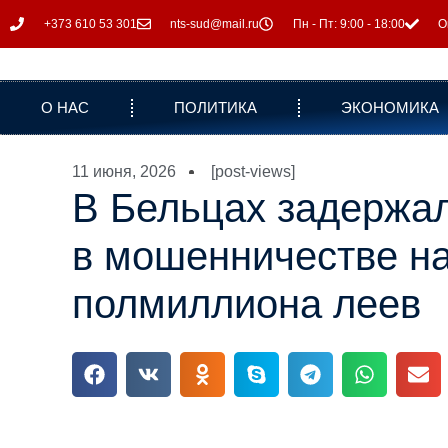
+373 610 53 301
nts-sud@mail.ru
Пн - Пт: 9:00 - 18:00
О
О НАС
ПОЛИТИКА
ЭКОНОМИКА
11 июня, 2026
[post-views]
В Бельцах задержа
в мошенничестве н
полмиллиона леев