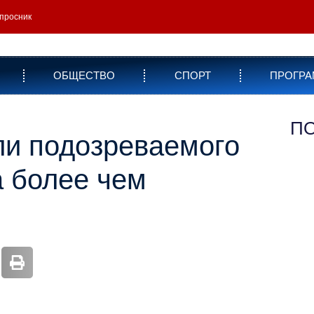
просник
ОБЩЕСТВО
СПОРТ
ПРОГР
П
ли подозреваемого
а более чем