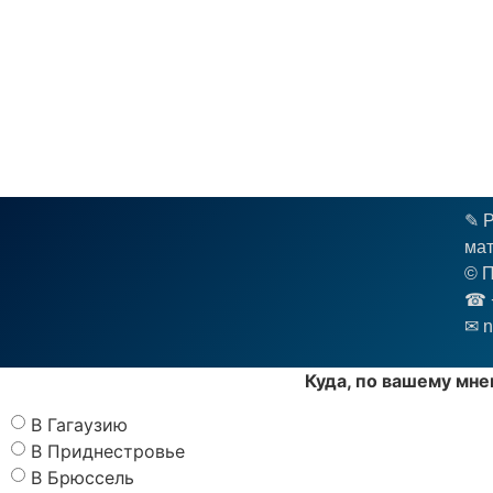
✎ Р
мат
© П
☎︎ 
✉ n
Куда, по вашему мне
В Гагаузию
В Приднестровье
В Брюссель