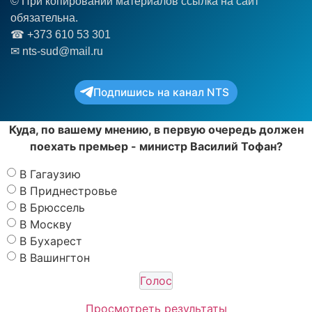
© При копировании материалов ссылка на сайт
обязательна.
☎︎ +373 610 53 301
✉ nts-sud@mail.ru
Подпишись на канал NTS
Куда, по вашему мнению, в первую очередь должен
поехать премьер - министр Василий Тофан?
В Гагаузию
В Приднестровье
В Брюссель
В Москву
В Бухарест
В Вашингтон
Просмотреть результаты