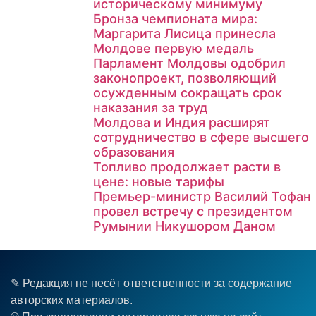
историческому минимуму
Бронза чемпионата мира:
Маргарита Лисица принесла
Молдове первую медаль
Парламент Молдовы одобрил
законопроект, позволяющий
осужденным сокращать срок
наказания за труд
Молдова и Индия расширят
сотрудничество в сфере высшего
образования
Топливо продолжает расти в
цене: новые тарифы
Премьер-министр Василий Тофан
провел встречу с президентом
Румынии Никушором Даном
✎ Редакция не несёт ответственности за содержание
авторских материалов.