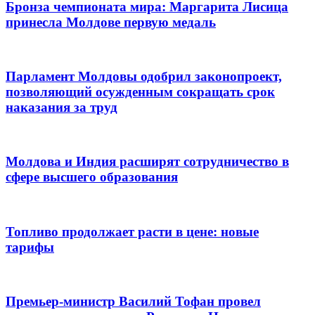
Бронза чемпионата мира: Маргарита Лисица
принесла Молдове первую медаль
Парламент Молдовы одобрил законопроект,
позволяющий осужденным сокращать срок
наказания за труд
Молдова и Индия расширят сотрудничество в
сфере высшего образования
Топливо продолжает расти в цене: новые
тарифы
Премьер-министр Василий Тофан провел