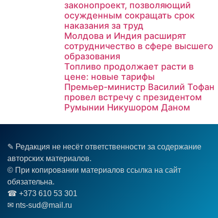
законопроект, позволяющий
осужденным сокращать срок
наказания за труд
Молдова и Индия расширят
сотрудничество в сфере высшего
образования
Топливо продолжает расти в
цене: новые тарифы
Премьер-министр Василий Тофан
провел встречу с президентом
Румынии Никушором Даном
✎ Редакция не несёт ответственности за содержание
авторских материалов.
© При копировании материалов ссылка на сайт
обязательна.
☎︎ +373 610 53 301
✉ nts-sud@mail.ru