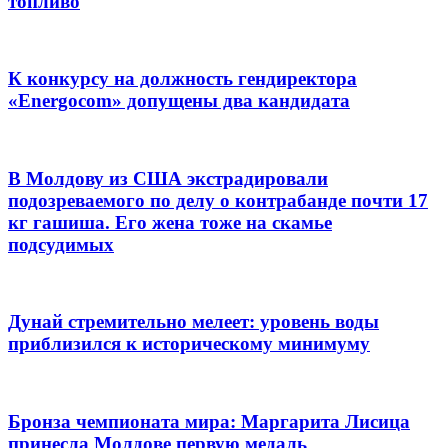
топливо
К конкурсу на должность гендиректора
«Energocom» допущены два кандидата
В Молдову из США экстрадировали
подозреваемого по делу о контрабанде почти 17
кг гашиша. Его жена тоже на скамье
подсудимых
Дунай стремительно мелеет: уровень воды
приблизился к историческому минимуму
Бронза чемпионата мира: Маргарита Лисица
принесла Молдове первую медаль