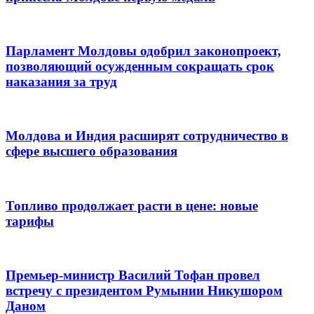
Парламент Молдовы одобрил законопроект,
позволяющий осужденным сокращать срок
наказания за труд
Молдова и Индия расширят сотрудничество в
сфере высшего образования
Топливо продолжает расти в цене: новые
тарифы
Премьер-министр Василий Тофан провел
встречу с президентом Румынии Никушором
Даном