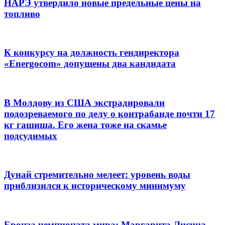
НАРЭ утвердило новые предельные цены на
топливо
К конкурсу на должность гендиректора
«Energocom» допущены два кандидата
В Молдову из США экстрадировали
подозреваемого по делу о контрабанде почти 17
кг гашиша. Его жена тоже на скамье
подсудимых
Дунай стремительно мелеет: уровень воды
приблизился к историческому минимуму
Бронза чемпионата мира: Маргарита Лисица