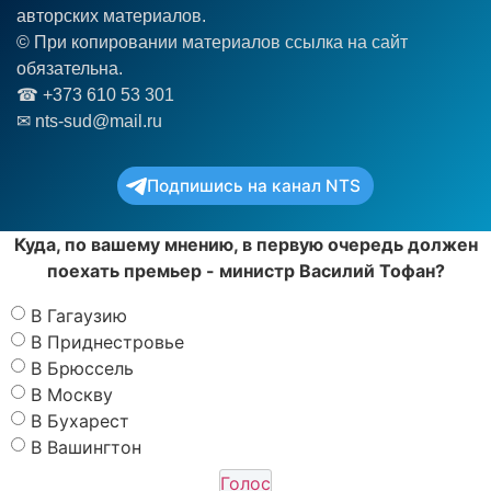
авторских материалов.
© При копировании материалов ссылка на сайт
обязательна.
☎︎ +373 610 53 301
✉ nts-sud@mail.ru
Подпишись на канал NTS
Куда, по вашему мнению, в первую очередь должен
поехать премьер - министр Василий Тофан?
В Гагаузию
В Приднестровье
В Брюссель
В Москву
В Бухарест
В Вашингтон