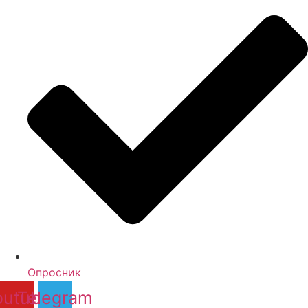
Опросник
outube
Telegram