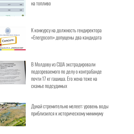
на топливо
К конкурсу на должность гендиректора
«Energocom» допущены два кандидата
В Молдову из США экстрадировали
подозреваемого по делу о контрабанде
почти 17 кг гашиша. Его жена тоже на
скамье подсудимых
Дунай стремительно мелеет: уровень воды
приблизился к историческому минимуму