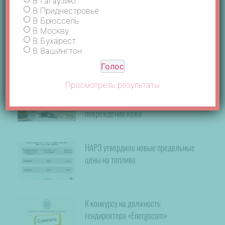
В Гагаузию
В Приднестровье
В Брюссель
Подпишись на канал NTS
В Москву
В Бухарест
В Вашингтон
ПОХОЖИЕ НОВОСТИ
Просмотреть результаты
Ультрафиолетовое излучение
остаётся одной из главных причин
повреждения кожи
НАРЭ утвердило новые предельные
цены на топливо
К конкурсу на должность
гендиректора «Energocom»