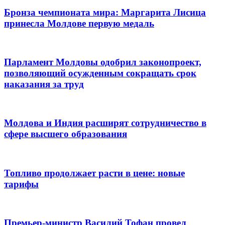
Бронза чемпионата мира: Маргарита Лисица
принесла Молдове первую медаль
Парламент Молдовы одобрил законопроект,
позволяющий осужденным сокращать срок
наказания за труд
Молдова и Индия расширят сотрудничество в
сфере высшего образования
Топливо продолжает расти в цене: новые
тарифы
Премьер-министр Василий Тофан провел