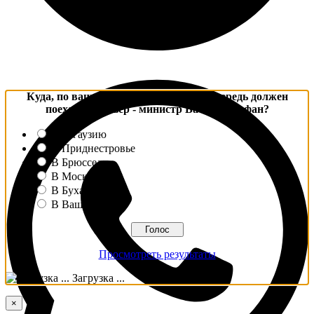
Куда, по вашему мнению, в первую очередь должен
поехать премьер - министр Василий Тофан?
В Гагаузию
В Приднестровье
В Брюссель
В Москву
В Бухарест
В Вашингтон
Просмотреть результаты
Загрузка ...
×