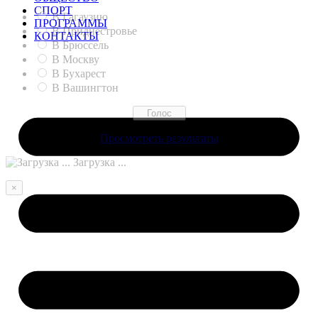
СПОРТ
В Гагаузию
ПРОГРАММЫ
В Приднестровье
КОНТАКТЫ
В Брюссель
В Москву
В Бухарест
В Вашингтон
Просмотреть результаты
Загрузка ...
×