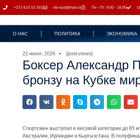
+373 610 53 301
nts-sud@mail.ru
Пн - Пт: 9:00 - 18:00
О
О НАС
ПОЛИТИКА
ЭКОНОМИКА
22 июня, 2026
[post-views]
Боксер Александр П
бронзу на Кубке мир
Спортсмен выступал в весовой категории до 65 к
Австралии, Ирландии и Кыргызстана. В полуфинал