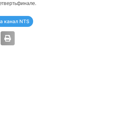
четвертьфинале.
а канал NTS