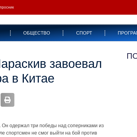
просник
ОБЩЕСТВО
СПОРТ
ПРОГР
П
араскив завоевал
а в Китае
г. Он одержал три победы над соперниками из
е спортсмен не смог выйти на бой против