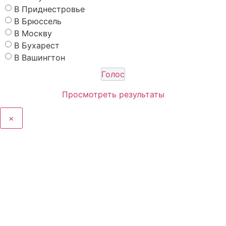
В Приднестровье
В Брюссель
В Москву
В Бухарест
В Вашингтон
Просмотреть результаты
×